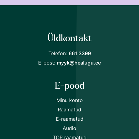
Liitu Raamat24 uudiskirjaga ja saad järgmiselt
ostult
30% soodustust.
Üldkontakt
Telefon:
661 3399
Nõustun
tingimustega
E-post:
myyk@healugu.ee
E-pood
Minu konto
Raamatud
E-raamatud
Audio
TOP raamatud