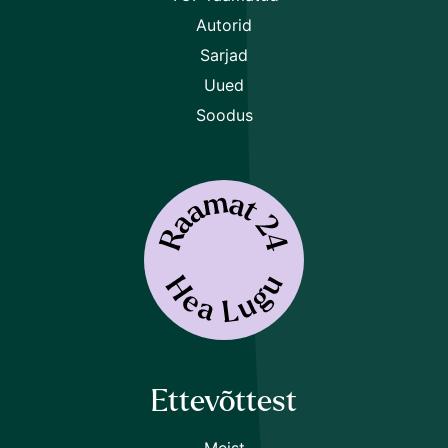
Autorid
Sarjad
Uued
Soodus
Ettevõttest
Meist