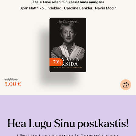
ja teisi tarkuseteri minu elust buda mungana
Björn Natthiko Lindeblad
Caroline Bankler
Navid Modiri
-79%
23,95 €
5,00 €
Hea Lugu Sinu postkastis!