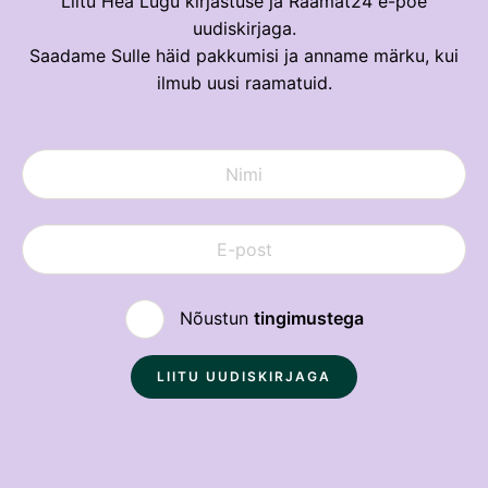
Liitu Hea Lugu kirjastuse ja Raamat24 e-poe
uudiskirjaga.
Saadame Sulle häid pakkumisi ja anname märku, kui
ilmub uusi raamatuid.
Nõustun
tingimustega
Sulge
Loe soodsamalt!