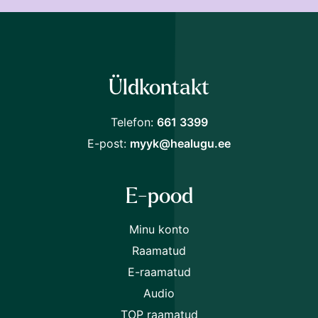
Liitu Raamat24 uudiskirjaga ja saad järgmiselt
ostult
30% soodustust.
Üldkontakt
Telefon:
661 3399
Nõustun
tingimustega
E-post:
myyk@healugu.ee
E-pood
Minu konto
Raamatud
E-raamatud
Audio
TOP raamatud