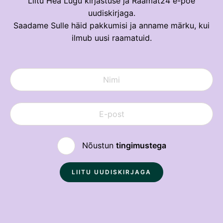
Liitu Hea Lugu kirjastuse ja Raamat24 e-poe
uudiskirjaga.
Saadame Sulle häid pakkumisi ja anname märku, kui
ilmub uusi raamatuid.
Nõustun
tingimustega
Sulge
Loe soodsamalt!