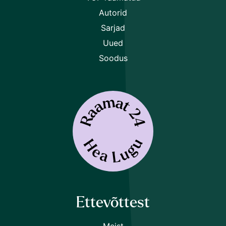
Autorid
Sarjad
Uued
Soodus
Ettevõttest
Meist