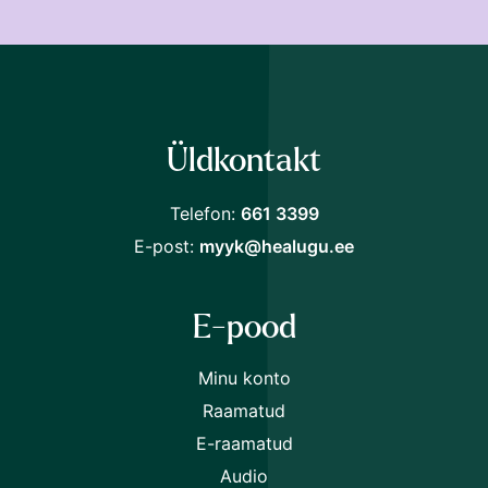
Loe soodsamalt!
Liitu Raamat24 uudiskirjaga ja saad järgmiselt
ostult
30% soodustust.
Üldkontakt
Telefon:
661 3399
Nõustun
tingimustega
E-post:
myyk@healugu.ee
E-pood
Minu konto
Raamatud
E-raamatud
Audio