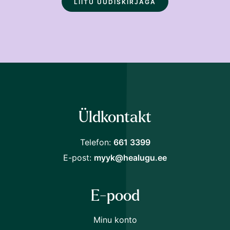
Üldkontakt
Sulge
Loe soodsamalt!
Telefon:
661 3399
Liitu Raamat24 uudiskirjaga ja saad järgmiselt
E-post:
myyk@healugu.ee
ostult
30% soodustust.
E-pood
Minu konto