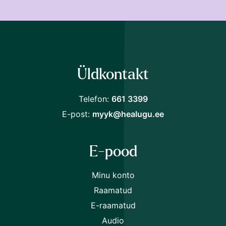
Loe soodsamalt!
Liitu Raamat24 uudiskirjaga ja saad järgmiselt
ostult
30% soodustust.
Üldkontakt
Telefon:
661 3399
Nõustun
tingimustega
E-post:
myyk@healugu.ee
E-pood
Minu konto
Raamatud
E-raamatud
Audio