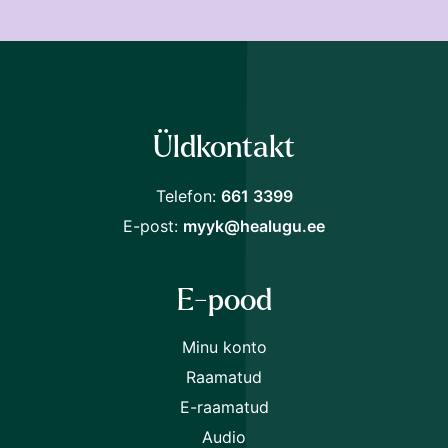
Loe soodsamalt!
Liitu Raamat24 uudiskirjaga ja saad järgmiselt
ostult
30% soodustust.
Üldkontakt
Telefon:
661 3399
Nõustun
tingimustega
E-post:
myyk@healugu.ee
E-pood
Minu konto
Raamatud
E-raamatud
Audio