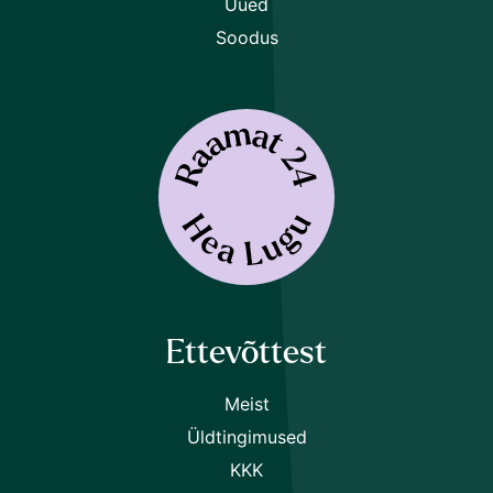
Uued
Soodus
Ettevõttest
Meist
Üldtingimused
KKK