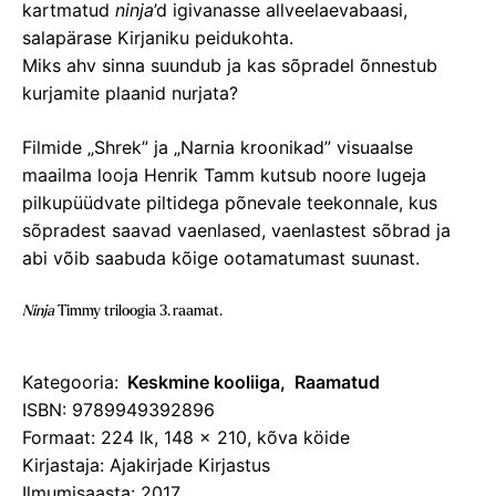
kartmatud
ninja
’d igivanasse allveelaevabaasi,
salapärase Kirjaniku peidukohta.
Miks ahv sinna suundub ja kas sõpradel õnnestub
kurjamite plaanid nurjata?
Filmide „Shrek” ja „Narnia kroonikad” visuaalse
maailma looja Henrik Tamm kutsub noore lugeja
pilkupüüdvate piltidega põnevale teekonnale, kus
sõpradest saavad vaenlased, vaenlastest sõbrad ja
abi võib saabuda kõige ootamatumast suunast.
Ninja
Timmy triloogia 3. raamat.
Kategooria:
Keskmine kooliiga
Raamatud
ISBN: 9789949392896
Formaat: 224 lk, 148 x 210, kõva köide
Kirjastaja: Ajakirjade Kirjastus
Ilmumisaasta: 2017