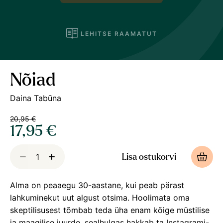
LEHITSE RAAMATUT
Nõiad
Daina Tabūna
20,95 €
17,95 €
Lisa ostukorvi
Alma on peaaegu 30-aastane, kui peab pärast
lahkuminekut uut algust otsima. Hoolimata oma
skeptilisusest tõmbab teda üha enam kõige müstilise
ja maagilise juurde, sealhulgas hakkab ta Instagrami-