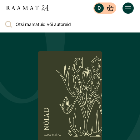
0
Otsi raamatuid või autoreid