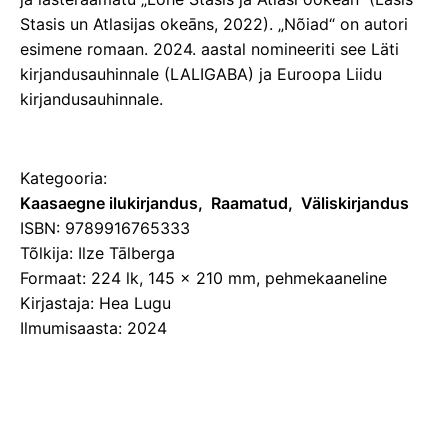
Stasis un Atlasijas okeāns, 2022). „Nõiad“ on autori
esimene romaan. 2024. aastal nomineeriti see Läti
kirjandusauhinnale (LALIGABA) ja Euroopa Liidu
kirjandusauhinnale.
Kategooria:
Kaasaegne ilukirjandus
Raamatud
Väliskirjandus
ISBN: 9789916765333
Tõlkija: Ilze Tālberga
Formaat: 224 lk, 145 x 210 mm, pehmekaaneline
Kirjastaja: Hea Lugu
Ilmumisaasta: 2024