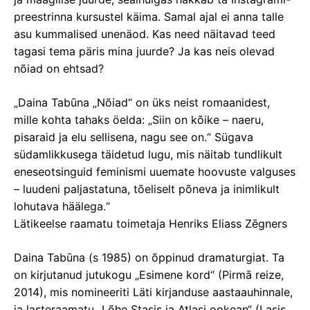
preestrinna kursustel käima. Samal ajal ei anna talle
asu kummalised unenäod. Kas need näitavad teed
tagasi tema päris mina juurde? Ja kas neis olevad
nõiad on ehtsad?
„Daina Tabūna „Nõiad“ on üks neist romaanidest,
mille kohta tahaks öelda: „Siin on kõike – naeru,
pisaraid ja elu sellisena, nagu see on.“ Sügava
südamlikkusega täidetud lugu, mis näitab tundlikult
eneseotsinguid feminismi uuemate hoovuste valguses
– luudeni paljastatuna, tõeliselt põneva ja inimlikult
lohutava häälega.“
Lätikeelse raamatu toimetaja Henriks Eliass Zēgners
Daina Tabūna (s 1985) on õppinud dramaturgiat. Ta
on kirjutanud jutukogu „Esimene kord“ (Pirmā reize,
2014), mis nomineeriti Läti kirjanduse aastaauhinnale,
ja lasteraamatu „Lõhe Stasis ja Atlasi ookean“ (Lasis