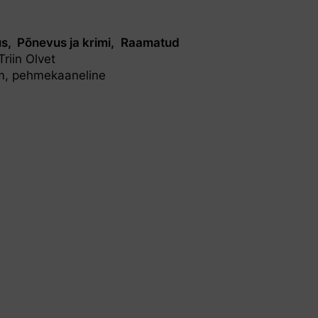
us
Põnevus ja krimi
Raamatud
Triin Olvet
m, pehmekaaneline