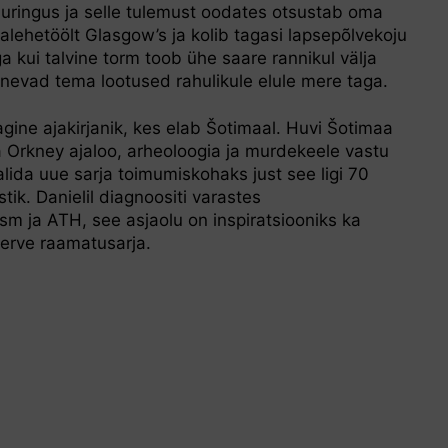
uringus ja selle tulemust oodates otsustab oma
alehetöölt Glasgow’s ja kolib tagasi lapsepõlvekoju
a kui talvine torm toob ühe saare rannikul välja
unevad tema lootused rahulikule elule mere taga.
gine ajakirjanik, kes elab Šotimaal. Huvi Šotimaa
Orkney ajaloo, arheoloogia ja murdekeele vastu
lida uue sarja toimumiskohaks just see ligi 70
ik. Danielil diagnoositi varastes
m ja ATH, see asjaolu on inspiratsiooniks ka
terve raamatusarja.
: