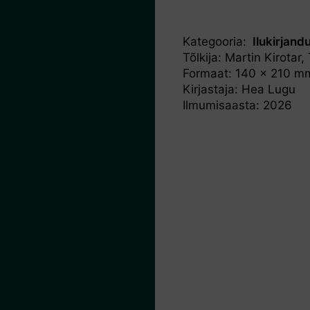
Kategooria:
Ilukirjand
Tõlkija: Martin Kirotar, 
Formaat: 140 x 210 m
Kirjastaja: Hea Lugu
Ilmumisaasta: 2026