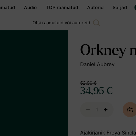
amatud
Audio
TOP raamatud
Autorid
Sarjad
Otsi raamatuid või autoreid
Orkney 
Daniel Aubrey
52,90 €
34,95 €
Ajakirjanik Freya Sincl