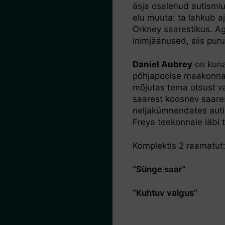
äsja osalenud autismiu
elu muuta: ta lahkub aj
Orkney saarestikus. Ag
inimjäänused, siis pur
Daniel Aubrey
on kuna
põhjapoolse maakonna 
mõjutas tema otsust va
saarest koosnev saarest
neljakümnendates autis
Freya teekonnale läbi 
Komplektis 2 raamatut
“Sünge saar”
“Kuhtuv valgus”