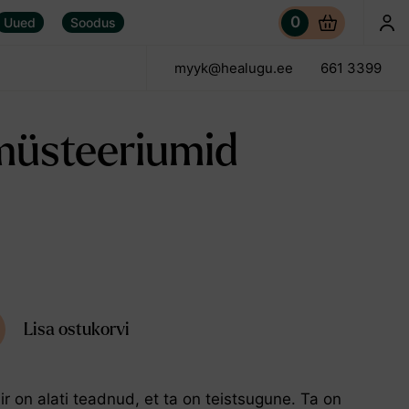
0
Uued
Soodus
myyk@healugu.ee
661 3399
0,00 €
müsteeriumid
Lisa ostukorvi
air on alati teadnud, et ta on teistsugune. Ta on