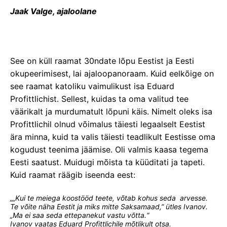
Jaak Valge, ajaloolane
See on küll raamat 30ndate lõpu Eestist ja Eesti
okupeerimisest, lai ajaloopanoraam. Kuid eelkõige on
see raamat katoliku vaimulikust isa Eduard
Profittlichist. Sellest, kuidas ta oma valitud tee
väärikalt ja murdumatult lõpuni käis. Nimelt oleks isa
Profittlichil olnud võimalus täiesti legaalselt Eestist
ära minna, kuid ta valis täiesti teadlikult Eestisse oma
kogudust teenima jäämise. Oli valmis kaasa tegema
Eesti saatust. Muidugi mõista ta küüditati ja tapeti.
Kuid raamat räägib iseenda eest:
„„Kui te meiega koostööd teete, võtab kohus seda arvesse.
Te võite näha Eestit ja miks mitte Saksamaad,” ütles Ivanov.
„Ma ei saa seda ettepanekut vastu võtta.“
Ivanov vaatas Eduard Profittlichile mõtlikult otsa.