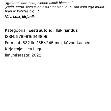
„Igaühte saab osta, oleneb ainult hinnast.”
„Neid, keda Jeesus on ristil lunastanud, ei saa osta ega müüa.”
Ivanov kehitas õlgu.“
Viivi Luik, kirjanik
Kategooria:
Eesti autorid
Ilukirjandus
ISBN: 9789916646809
Formaat: 832 lk, 165x245 mm, kõvad kaaned
Kirjastaja: Hea Lugu
Ilmumisaasta: 2022
Sulge