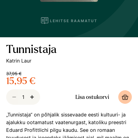
LEHITSE RAAMATUT
Tunnistaja
Katrin Laur
37,95 €
15,95 €
Lisa ostukorvi
„Tunnistaja“ on põhjalik sissevaade eesti kultuuri- ja
ajalukku ootamatust vaatenurgast, katoliku preestri
Eduard Profittlichi pilgu kaudu. See on romaan
truudusest ja iseendaks jäämisest ajal, mil maailm on