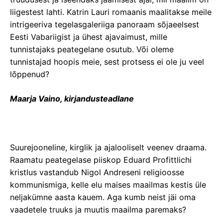
liigestest lahti. Katrin Lauri romaanis maalitakse meile
intrigeeriva tegelasgaleriiga panoraam sõjaeelsest
Eesti Vabariigist ja ühest ajavaimust, mille
tunnistajaks peategelane osutub. Või oleme
tunnistajad hoopis meie, sest protsess ei ole ju veel
lõppenud?
Maarja Vaino, kirjandusteadlane
Suurejooneline, kirglik ja ajalooliselt veenev draama.
Raamatu peategelase piiskop Eduard Profittlichi
kristlus vastandub Nigol Andreseni religioosse
kommunismiga, kelle elu maises maailmas kestis üle
neljakümne aasta kauem. Aga kumb neist jäi oma
vaadetele truuks ja muutis maailma paremaks?