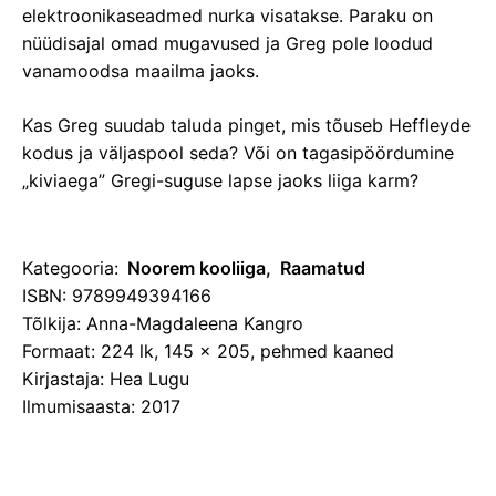
elektroonikaseadmed nurka visatakse. Paraku on
nüüdisajal omad mugavused ja Greg pole loodud
vanamoodsa maailma jaoks.
Kas Greg suudab taluda pinget, mis tõuseb Heffleyde
kodus ja väljaspool seda? Või on tagasipöördumine
„kiviaega” Gregi-suguse lapse jaoks liiga karm?
Kategooria:
Noorem kooliiga
Raamatud
ISBN: 9789949394166
Tõlkija: Anna-Magdaleena Kangro
Formaat: 224 lk, 145 x 205, pehmed kaaned
Kirjastaja: Hea Lugu
Ilmumisaasta: 2017