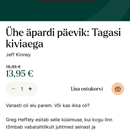
Ühe äpardi päevik: Tagasi
kiviaega
Jeff Kinney
16,95 €
13,95 €
Lisa ostukorvi
Vanasti oli elu parem. Või kas ikka oli?
Greg Heffely esitab selle küsimuse, kui kogu linn
tõmbab vabatahtlikult juhtmed seinast ja