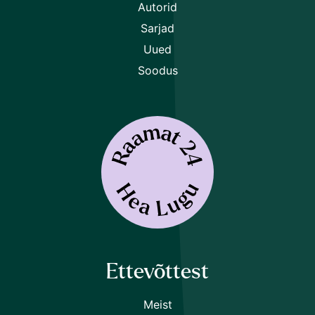
Autorid
Sarjad
Uued
Soodus
Ettevõttest
Meist