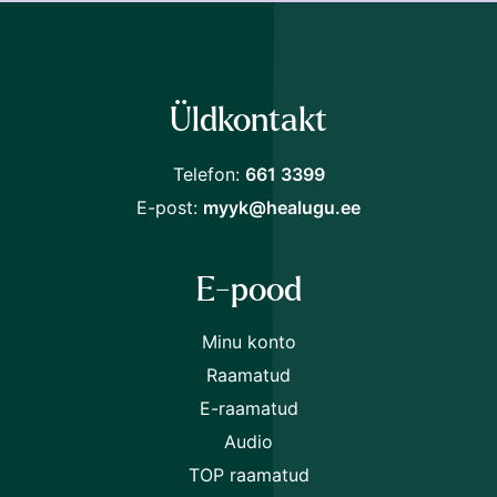
Liitu Raamat24 uudiskirjaga ja saad järgmiselt
ostult
30% soodustust.
Üldkontakt
Telefon:
661 3399
E-post:
myyk@healugu.ee
Nõustun
tingimustega
E-pood
Minu konto
Raamatud
E-raamatud
Audio
TOP raamatud