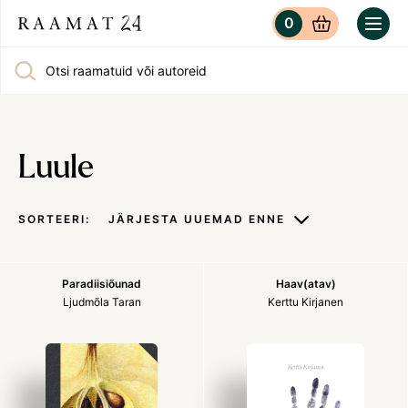
0
Otsi raamatuid või autoreid
Luule
SORTEERI:
JÄRJESTA UUEMAD ENNE
Paradiisiõunad
Haav(atav)
Ljudmõla Taran
Kerttu Kirjanen