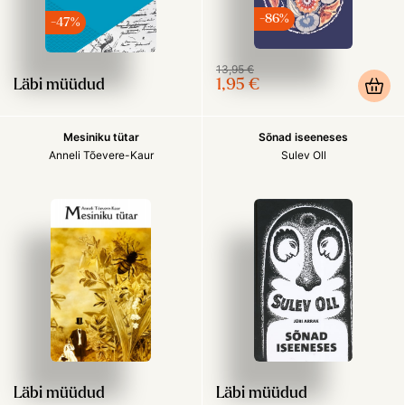
-86%
-47%
Sulge
13,95 €
Läbi müüdud
1,95 €
Loe soodsamalt!
Liitu Raamat24 uudiskirjaga ja saad järgmiselt
Mesiniku tütar
Sõnad iseeneses
ostult
30% soodustust.
Anneli Tõevere-Kaur
Sulev Oll
Nõustun
tingimustega
Läbi müüdud
Läbi müüdud