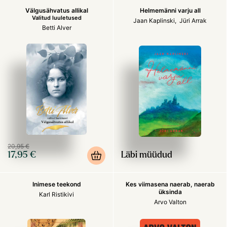
Välgusähvatus allikal
Helmemänni varju all
Valitud luuletused
Jaan Kaplinski
Jüri Arrak
Betti Alver
20,95 €
17,95 €
Läbi müüdud
Inimese teekond
Kes viimasena naerab, naerab
üksinda
Karl Ristikivi
Arvo Valton